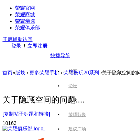
荣耀官网
荣耀商城
荣耀亲选
荣耀俱乐部
开启辅助访问
登录
/
立即注册
快捷导航
首页
首页
»
版块
›
更多荣耀手机
›
荣耀畅玩20系列
›
关于隐藏空间的问题
论坛
关于隐藏空间的问题....
版块
[复制帖子标题和链接]
荣耀影像
1016
3
建议广场