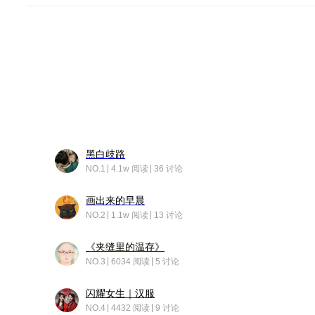
黑白歧路
NO.1
4.1w 阅读
36 讨论
画出来的早晨
NO.2
1.1w 阅读
13 讨论
《夹缝里的温存》
NO.3
6034 阅读
5 讨论
闪耀女生｜汉服
NO.4
4432 阅读
9 讨论