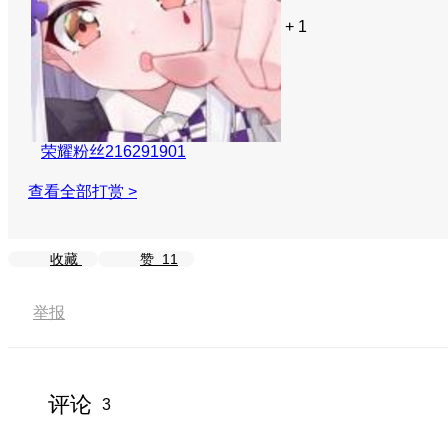
+ 1
荣耀粉丝216291901
查看全部打赏 >
收藏
赞
11
举报
评论
3