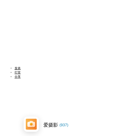
发表
打赏
分享
爱摄影
(937)