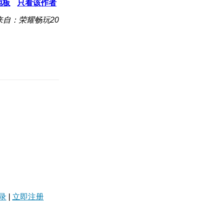
地板
只看该作者
来自：荣耀畅玩20
录
|
立即注册