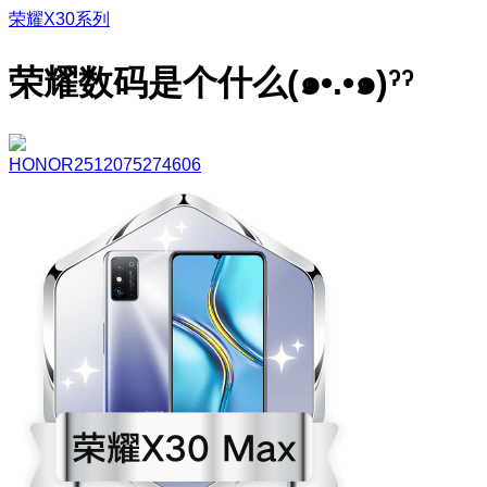
荣耀X30系列
荣耀数码是个什么(๑•.•๑)ˀˀ
HONOR2512075274606