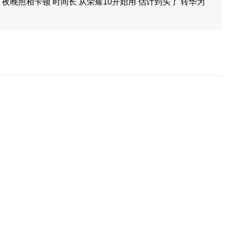
夜晚照相卡顿 时间长 从荣耀10开始用 估计到头了 转华为