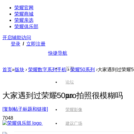
荣耀官网
荣耀商城
荣耀亲选
荣耀俱乐部
开启辅助访问
登录
/
立即注册
快捷导航
首页
首页
»
版块
›
荣耀数字系列手机
›
荣耀50系列
›
大家遇到过荣耀5
论坛
大家遇到过荣耀50pro拍照很模糊吗
版块
[复制帖子标题和链接]
荣耀影像
704
8
建议广场