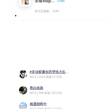
荣耀Magic8系列
(709)
昨日总发帖：1244
#灵动胶囊创意壁纸大乱斗#脑洞不限形式，灵感不分边界，体验追赛的快乐！
NO.1
1324 阅读
5 讨论
黑白歧路
NO.2
768 阅读
29 讨论
相遇朝晖中