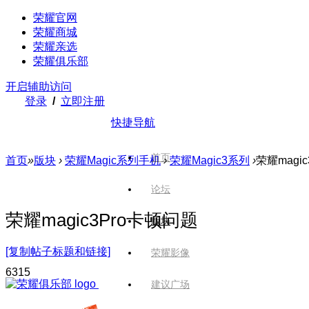
荣耀官网
荣耀商城
荣耀亲选
荣耀俱乐部
开启辅助访问
登录
/
立即注册
快捷导航
首页
首页
»
版块
›
荣耀Magic系列手机
›
荣耀Magic3系列
›
荣耀magi
论坛
荣耀magic3Pro卡顿问题
版块
[复制帖子标题和链接]
荣耀影像
631
5
建议广场