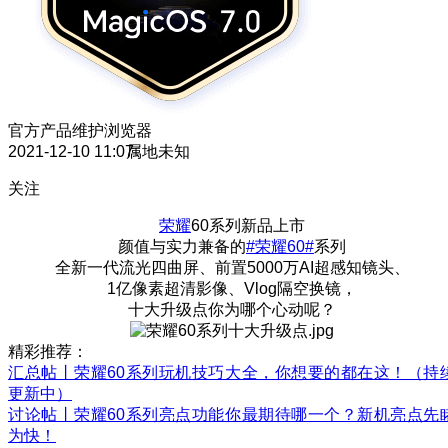
官方产品维护
浏览器
2021-12-10 11:07
属地未知
关注
荣耀
60系列新品上市
颜值与实力兼备的
#荣耀60#
系列
全新一代流光四曲屏、前置5000万AI超感知镜头、
1亿像素超清影像、Vlog隔空换镜，
十大升级点你为哪个心动呢？
精彩推荐：
汇总帖丨荣耀60系列玩机技巧大全，你想要的都在这！（持
更新中）
讨论帖丨荣耀60系列亮点功能你最期待哪一个？新机亮点先
为快！