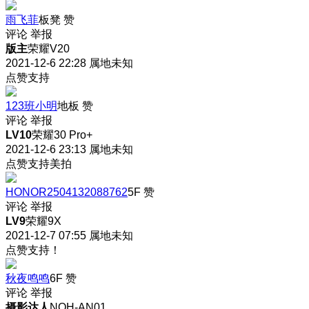
雨飞菲
板凳
赞
评论
举报
版主
荣耀V20
2021-12-6 22:28
属地未知
点赞支持
123班小明
地板
赞
评论
举报
LV10
荣耀30 Pro+
2021-12-6 23:13
属地未知
点赞支持美拍
HONOR2504132088762
5F
赞
评论
举报
LV9
荣耀9X
2021-12-7 07:55
属地未知
点赞支持！
秋夜鸣鸣
6F
赞
评论
举报
摄影达人
NOH-AN01