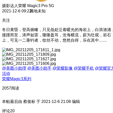
摄影达人
荣耀 Magic3 Pro 5G
2021-12-6 09:22
属地未知
关注
冬日黄昏，登高俯瞰，只见低处泛着暖光的海岩上，白浪汹涌
接踵而至，涛声如雷，隆隆盈耳，沧海横流，蔚为壮观，岩石
上，可见一二垂钓者，纹丝不动，悠然自得，乐在其中……
@美图小助理
@美图小助手
@荣耀影像
@荣耀手机
@荣耀官
活动
荣耀Magic3系列
2057阅读
本帖最后由 蔡俊标 于 2021-12-6 21:08 编辑
评论
20