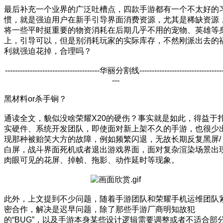
最后补充一个业界的广泛吐槽点，四款手游都有一个不太好的
惯，就是强迫用户在新手引导界面消费资源，尤其是稀缺资源
将一些平时挺重要的物资消耗在后期几乎不用的宠物、英雄等
上，引导可以，但是别消耗玩家的实际库存，不然刚派出去的
利就强迫花掉，合理吗？
--------------------------------------华丽分割线---------------------------------
---
黑材料or杀手锏？
通读全文，貌似没啥荣耀X20的硬伤？事实就是如此，得益于
实硬件、系统开发团队，即使面对新上架不久的手游，也很少
现那种被贻笑大方的故障，例如频繁闪退，无故长期反复黑屏/
白屏，战斗界面死机或者退出游戏界面，面对复杂渲染场景出
肉眼可见的花屏、掉帧、拖影、动作延时等现象。
此外，上文提到不少问题，随着手游团队和荣耀手机运维团队
密合作，解决是迟早问题，除了那些手游厂商明知故犯
的“BUG”，以及手游本身某些设计逻辑需要调整或者不适合部