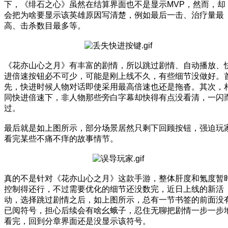
下，《绯石之心》虽然在结算界面也不是显示MVP，然而，却
会把为啥要显示该英雄原因写清楚，例如最后一击、治疗量最
高、击杀数目最多等。
《花亦山心之月》有丰富的剧情，所以跳过剧情、自动播放、
进倍速按钮必不可少，可能是刚上线不久，有些细节没做好。
先，快进时候人物对话即使采用最高倍速也还是拖沓。其次，
同快进倍速下，非人物那些旁白字幕却快得有点没看清，一闪
过。
最后就是如上图所示，部分场景居然只剩下回顾按钮，强迫玩
看完某些不痛不痒的故事情节。
真的不是针对《花亦山心之月》这款手游，整体肝度和氪度暂
控制得还行，不过需要优化的细节还没数完，近日上线的新活
动，选择跳过剧情之后，如上图所示，总有一节书签的前面没
已阅符号，担心后续会有啥幺蛾子，忍住无聊把剧情一步一步
看完，回到分章界面还是没显示该符号。