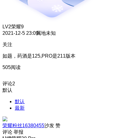
LV2
荣耀9
2021-12-5 23:09
属地未知
关注
如题，药酒是125,PRO是211版本
505阅读
评论
2
默认
默认
最新
荣耀粉丝16380455
沙发
赞
评论
举报