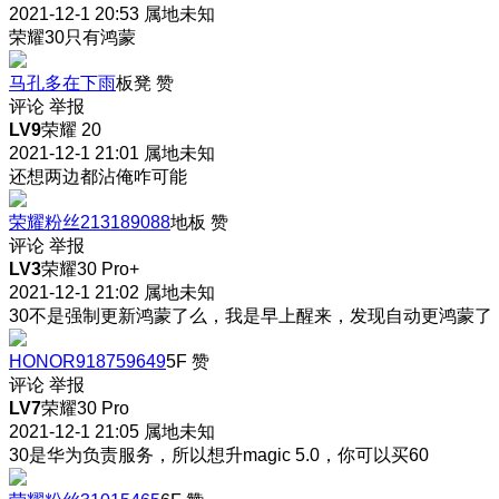
2021-12-1 20:53
属地未知
荣耀30只有鸿蒙
马孔多在下雨
板凳
赞
评论
举报
LV9
荣耀 20
2021-12-1 21:01
属地未知
还想两边都沾俺
咋可能
荣耀粉丝213189088
地板
赞
评论
举报
LV3
荣耀30 Pro+
2021-12-1 21:02
属地未知
30不是强制更新鸿蒙了么，我是早上醒来，发现自动更鸿蒙了
HONOR918759649
5F
赞
评论
举报
LV7
荣耀30 Pro
2021-12-1 21:05
属地未知
30是华为负责服务，所以想升magic 5.0，你可以买60