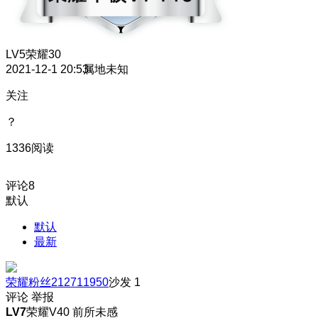
LV5
荣耀30
2021-12-1 20:53
属地未知
关注
？
1336阅读
评论
8
默认
默认
最新
荣耀粉丝212711950
沙发
1
评论
举报
LV7
荣耀V40 前所未感