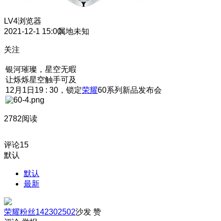
LV4
浏览器
2021-12-1 15:00
属地未知
关注
银河璀璨，星空无暇
让烁烁星空触手可及
12月1日19 : 30，锁定
荣耀
60系列新品发布会
2782阅读
评论
15
默认
默认
最新
荣耀粉丝142302502
沙发
赞