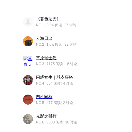
《暮色湖光》
NO.1
3.9w 阅读
36 讨论
云海日出
NO.2
1.6w 阅读
32 讨论
草原瑞士卷
NO.3
7175 阅读
16 讨论
闪耀女生｜球衣穿搭
NO.4
354 阅读
4 讨论
四机同框
NO.5
477 阅读
2 讨论
光影之孤荷
NO.6
8538 阅读
36 讨论