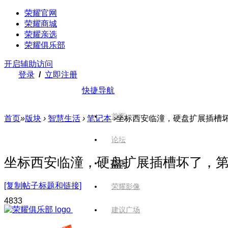
荣耀官网
荣耀商城
荣耀亲选
荣耀俱乐部
开启辅助访问
登录
/
立即注册
快捷导航
首页
首页
»
版块
›
智慧生活
›
笔记本
›
坐标西安临潼，硬盘扩展插槽坏了
论坛
坐标西安临潼，硬盘扩展插槽坏了，
版块
[复制帖子标题和链接]
荣耀影像
483
3
建议广场