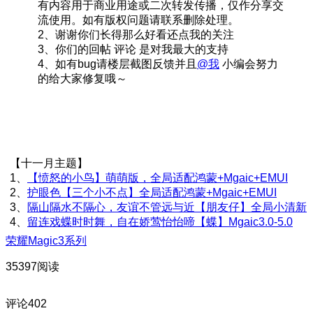
有内容用于商业用途或二次转发传播，仅作分享交
流使用。如有版权问题请联系删除处理。
2、谢谢你们长得那么好看还点我的关注
3、你们的回帖 评论 是对我最大的支持
4、如有bug请楼层截图反馈并且
@我
小编会努力
的给大家修复哦～
【十一月主题】
1、
【愤怒的小鸟】萌萌版，全局适配鸿蒙+Mgaic+EMUI
2、
护眼色【三个小不点】全局适配鸿蒙+Mgaic+EMUI
3、
隔山隔水不隔心，友谊不管远与近【朋友仔】全局小清新
4、
留连戏蝶时时舞，自在娇莺怡怡啼【蝶】Mgaic3.0-5.0
荣耀Magic3系列
35397阅读
评论
402