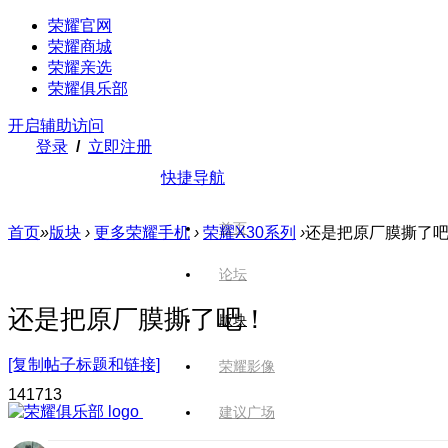
荣耀官网
荣耀商城
荣耀亲选
荣耀俱乐部
开启辅助访问
登录
/
立即注册
快捷导航
首页
首页
»
版块
›
更多荣耀手机
›
荣耀X30系列
›
还是把原厂膜撕了
论坛
还是把原厂膜撕了吧！
版块
[复制帖子标题和链接]
荣耀影像
1417
13
建议广场