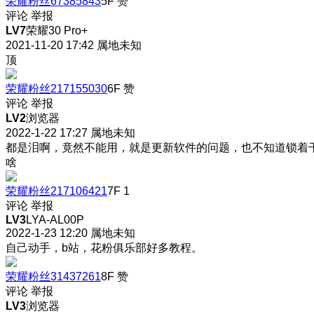
荣耀粉丝67385843
5F
赞
评论
举报
LV7
荣耀30 Pro+
2021-11-20 17:42
属地未知
顶
荣耀粉丝217155030
6F
赞
评论
举报
LV2
浏览器
2022-1-22 17:27
属地未知
都是泪啊，竟然不能用，就是更新软件的问题，也不知道锁着
啥
荣耀粉丝217106421
7F
1
评论
举报
LV3
LYA-AL00P
2022-1-23 12:20
属地未知
自己动手，b站，花粉俱乐部好多教程。
荣耀粉丝31437261
8F
赞
评论
举报
LV3
浏览器