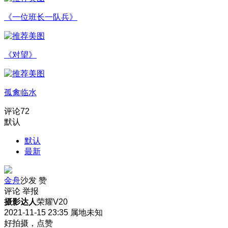
《一位班长一队兵》
《对望》
孤禽临水
评论
72
默认
默认
最新
金舟
沙发
赞
评论
举报
摄影达人
荣耀V20
2021-11-15 23:35
属地未知
好拍摄，点赞