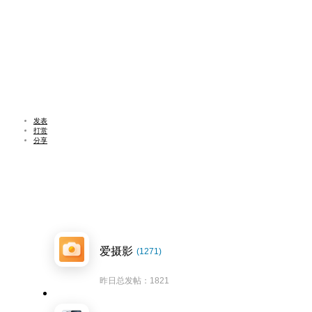
发表
打赏
分享
爱摄影
(1271)
昨日总发帖：1821