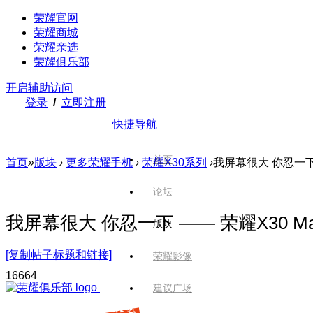
荣耀官网
荣耀商城
荣耀亲选
荣耀俱乐部
开启辅助访问
登录
/
立即注册
快捷导航
首页
首页
»
版块
›
更多荣耀手机
›
荣耀X30系列
›
我屏幕很大 你忍一下 
论坛
我屏幕很大 你忍一下 —— 荣耀X30 M
版块
[复制帖子标题和链接]
荣耀影像
1666
4
建议广场