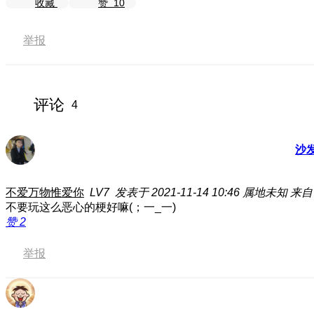
收藏
赞
10
举报
评论
4
沙
不爱万物惟爱你
LV7
发表于 2021-11-14 10:46
属地未知
来自
不要玩这么恶心的梗好嘛(；一_一)
赞
2
举报