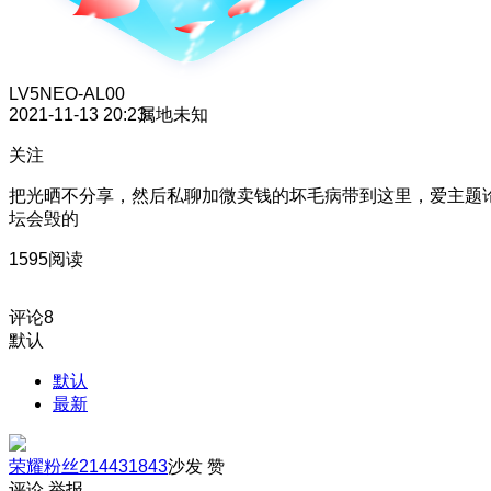
LV5
NEO-AL00
2021-11-13 20:23
属地未知
关注
把光晒不分享，然后私聊加微卖钱的坏毛病带到这里，爱主题
坛会毁的
1595阅读
评论
8
默认
默认
最新
荣耀粉丝214431843
沙发
赞
评论
举报