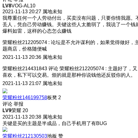
LV8
VOG-AL10
2021-11-13 20:27
属地未知
我尊重任何一个人劳动付出，买卖没有问题，只要你情我愿。
丢人，凭自己劳动赚钱。关键这些人太脆弱了，我说了一个钱
爆料如雷，这样的心态怎么赚钱
荣耀粉丝212205074
:
论坛是不允许谋利的，如果觉得做好，
题商店，价格随便喊
2021-11-13 20:36
属地未知
荣耀粉丝214431843
评论
荣耀粉丝212205074
:
主题好了，又
喜欢，私下可以交易。烦的就是那种你说钱他还反驳你的人。
2021-11-13 21:07
属地未知
荣耀粉丝146199758
板凳
2
评论
举报
LV9
荣耀 20
2021-11-13 20:38
属地未知
关键是买的主题是半成品，自己手机用了有BUG
荣耀粉丝212130503
地板
赞