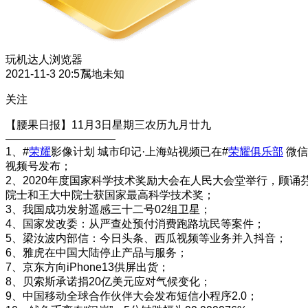
玩机达人
浏览器
2021-11-3 20:57
属地未知
关注
【腰果日报】11月3日星期三农历九月廿九
——————————
1、#
荣耀
影像计划 城市印记·上海站视频已在#
荣耀俱乐部
微信
视频号发布；
2、2020年度国家科学技术奖励大会在人民大会堂举行，顾诵
院士和王大中院士获国家最高科学技术奖；
3、我国成功发射遥感三十二号02组卫星；
4、​国家发改委：从严查处预付消费跑路坑民等案件；
5、梁汝波内部信：今日头条、西瓜视频等业务并入抖音；
6、雅虎在中国大陆停止产品与服务；
7、京东方向iPhone13供屏出货；
8、贝索斯承诺捐20亿美元应对气候变化；
9、中国移动全球合作伙伴大会发布短信小程序2.0；