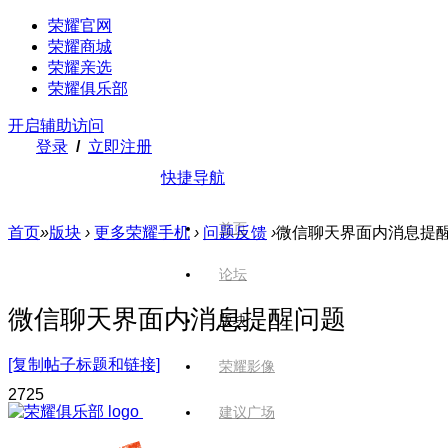
荣耀官网
荣耀商城
荣耀亲选
荣耀俱乐部
开启辅助访问
登录
/
立即注册
快捷导航
首页
首页
»
版块
›
更多荣耀手机
›
问题反馈
›
微信聊天界面内消息提
论坛
微信聊天界面内消息提醒问题
版块
[复制帖子标题和链接]
荣耀影像
272
5
建议广场