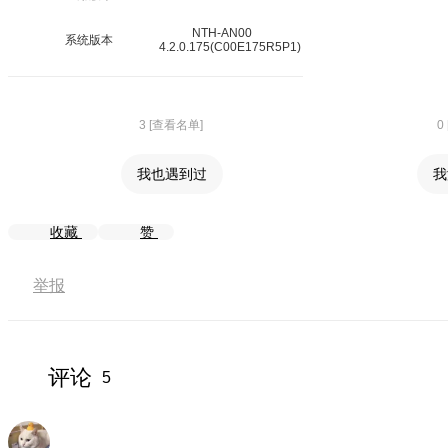
NTH-AN00
系统版本
4.2.0.175(C00E175R5P1)
3 [查看名单]
0
我也遇到过
我
收藏
赞
举报
评论
5