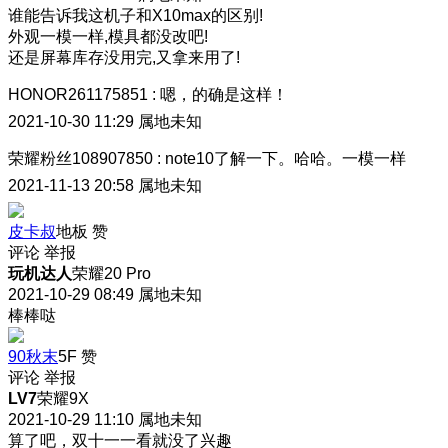
谁能告诉我这机子和X10max的区别!
外观一模一样,模具都没改吧!
还是屏幕库存没用完,又拿来用了!
HONOR261175851
:
嗯，的确是这样！
2021-10-30 11:29
属地未知
荣耀粉丝108907850
:
note10了解一下。哈哈。一模一样
2021-11-13 20:58
属地未知
皮卡叔
地板
赞
评论
举报
玩机达人
荣耀20 Pro
2021-10-29 08:49
属地未知
棒棒哒
90秋末
5F
赞
评论
举报
LV7
荣耀9X
2021-10-29 11:10
属地未知
算了吧，双十一一看就没了兴趣