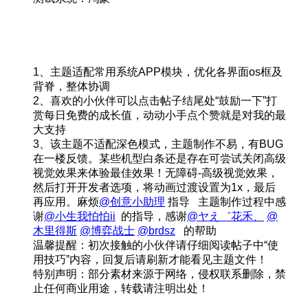
1、主题适配常用系统APP模块，优化各界面os框及
背脊，整体协调
2、喜欢的小伙伴可以点击帖子结尾处“鼓励一下”打
赏每日免费的成长值，动动小手点个赞就是对我的最
大支持
3、该主题不适配深色模式，主题制作不易，有BUG
在一楼反馈。某些机型白条还是存在可尝试关闭高级
视觉效果来体验最佳效果！无障碍-高级视觉效果，
然后打开开发者选项，将动画过渡设置为1x，最后
再应用。麻烦
@创意小助理
指导 主题制作过程中感
谢
@小生我怕怕ii
的指导，感谢
@ヤえ゛花禾、
@
木里得斯
@博弈战士
@brdsz
的帮助
温馨提醒：初次接触的小伙伴请仔细阅读帖子中“使
用技巧”内容，回复后请刷新才能看见主题文件！
特别声明：部分素材来源于网络，侵权联系删除，禁
止任何商业用途，转载请注明出处！