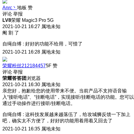
Anrc丶
地板
赞
评论
举报
LV8
荣耀 Magic3 Pro 5G
2021-10-21 16:27
属地未知
阉 割 了
自绳自缚
:
好好的功能不给用，可惜了
2021-10-21 16:28
属地未知
荣耀粉丝212184457
5F
赞
评论
举报
荣耀答答团
浏览器
2021-10-21 16:30
属地未知
亲您好，抱歉给您的使用带来不便。当前产品不支持语音输
入“接听电话”、“挂断电话”，实现接听/挂断电话的功能。您可以
通过手动操作进行接听/挂断电话。
自绳自缚
:
这科技发展越来越落伍了，给攻城狮反馈一下加上
吧，确实太不方便了，好好的功能用着用着又回去了
2021-10-21 16:35
属地未知