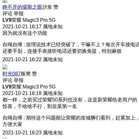
睁不开的缪斯之眼
沙发
赞
评论
举报
LV9
荣耀 Magic3 Pro 5G
2021-10-21 16:17
属地未知
因为就没有这个功能
自绳自缚
:
按理说技术已经突破了，干嘛不上？每次开车接电
还要手划，连接手表接听电话还要切换免提，特别麻烦
2021-10-21 16:22
属地未知
时光087
板凳
赞
评论
举报
LV9
荣耀 Magic3 Pro 5G
2021-10-21 16:18
属地未知
都一样，之前买过荣耀50系列也没有，这是新荣耀给老用户的
惊喜，干啥啥不行，割韭菜第一名
自绳自缚
:
期待这个问题能让荣耀的攻城狮们看到，赶紧加上
方便大家
2021-10-21 16:23
属地未知