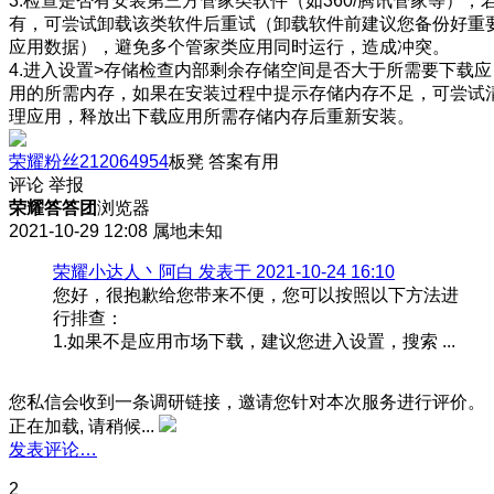
3.检查是否有安装第三方管家类软件（如360/腾讯管家等），
有，可尝试卸载该类软件后重试（卸载软件前建议您备份好重
应用数据），避免多个管家类应用同时运行，造成冲突。
4.进入设置>存储检查内部剩余存储空间是否大于所需要下载应
用的所需内存，如果在安装过程中提示存储内存不足，可尝试
理应用，释放出下载应用所需存储内存后重新安装。
荣耀粉丝212064954
板凳
答案有用
评论
举报
荣耀答答团
浏览器
2021-10-29 12:08
属地未知
荣耀小达人丶阿白 发表于 2021-10-24 16:10
您好，很抱歉给您带来不便，您可以按照以下方法进
行排查：
1.如果不是应用市场下载，建议您进入设置，搜索 ...
您私信会收到一条调研链接，邀请您针对本次服务进行评价。
正在加载, 请稍候...
发表评论…
2