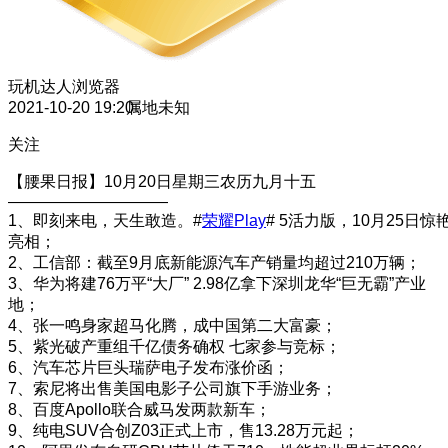
玩机达人
浏览器
2021-10-20 19:20
属地未知
关注
【腰果日报】10月20日星期三农历九月十五
——————————
1、即刻来电，天生敢造。#
荣耀Play
# 5活力版，10月25日惊
亮相；
2、工信部：截至9月底新能源汽车产销量均超过210万辆；
3、华为将建76万平“大厂” 2.98亿拿下深圳龙华“巨无霸”产业
地；
4、​张一鸣身家超马化腾，成中国第二大富豪；
5、紫光破产重组千亿债务确权 七家参与竞标；
6、汽车芯片巨头瑞萨电子发布涨价函；
7、索尼将出售美国电影子公司旗下手游业务；
8、百度Apollo联合威马发两款新车；
9、纯电SUV合创Z03正式上市，售13.28万元起；