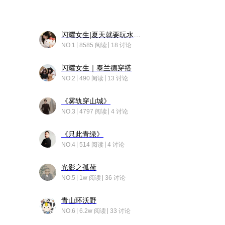
闪耀女生|夏天就要玩水！！
NO.1
8585 阅读
18 讨论
闪耀女生｜泰兰德穿搭
NO.2
490 阅读
13 讨论
《雾轨穿山城》
NO.3
4797 阅读
4 讨论
《只此青绿》
NO.4
514 阅读
4 讨论
光影之孤荷
NO.5
1w 阅读
36 讨论
青山环沃野
NO.6
6.2w 阅读
33 讨论