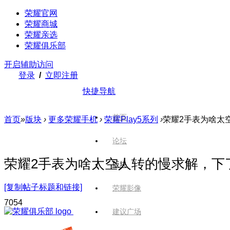
荣耀官网
荣耀商城
荣耀亲选
荣耀俱乐部
开启辅助访问
登录
/
立即注册
快捷导航
首页
首页
»
版块
›
更多荣耀手机
›
荣耀Play5系列
›
荣耀2手表为啥太空人
论坛
荣耀2手表为啥太空人转的慢求解，下了几
版块
[复制帖子标题和链接]
荣耀影像
705
4
建议广场