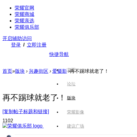
荣耀官网
荣耀商城
荣耀亲选
荣耀俱乐部
开启辅助访问
登录
/
立即注册
快捷导航
首页
首页
»
版块
›
兴趣街区
›
爱摄影
›
再不踢球就老了！
论坛
再不踢球就老了！
版块
[复制帖子标题和链接]
荣耀影像
110
2
建议广场