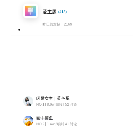
爱主题
(418)
昨日总发帖：2169
闪耀女生｜蓝色系
NO.1
8.6w 阅读
52 讨论
画中捕鱼
NO.2
1.4w 阅读
41 讨论