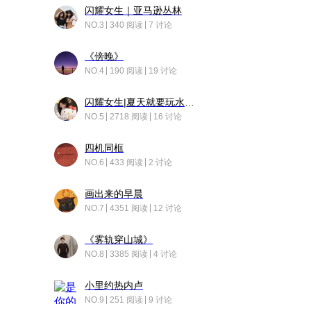
闪耀女生｜亚马逊丛林
NO.3
340 阅读
7 讨论
《傍晚》
NO.4
190 阅读
19 讨论
闪耀女生|夏天就要玩水！！
NO.5
2718 阅读
16 讨论
四机同框
NO.6
433 阅读
2 讨论
画出来的早晨
NO.7
4351 阅读
12 讨论
《雾轨穿山城》
NO.8
3385 阅读
4 讨论
小里约热内卢
NO.9
251 阅读
9 讨论