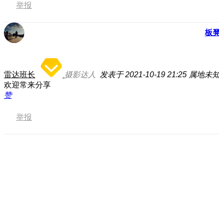
举报
板
雷达班长
摄影达人
发表于 2021-10-19 21:25
属地未
欢迎常来分享
赞
举报