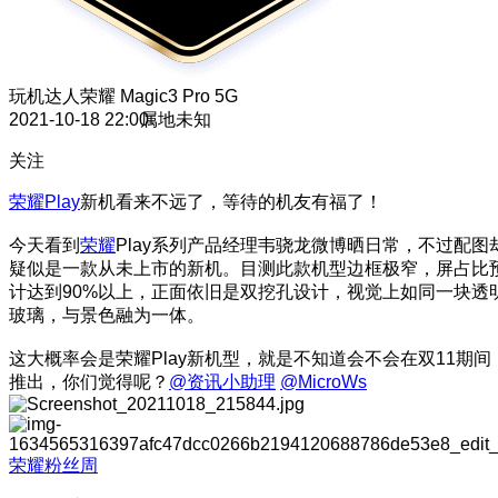
玩机达人
荣耀 Magic3 Pro 5G
2021-10-18 22:00
属地未知
关注
荣耀Play
新机看来不远了，等待的机友有福了！
今天看到
荣耀
Play系列产品经理韦骁龙微博晒日常，不过配图
疑似是一款从未上市的新机。目测此款机型边框极窄，屏占比
计达到90%以上，正面依旧是双挖孔设计，视觉上如同一块透
玻璃，与景色融为一体。
这大概率会是荣耀Play新机型，就是不知道会不会在双11期间
推出，你们觉得呢？
@资讯小助理
@MicroWs
荣耀粉丝周