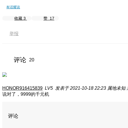
有话耀说
收藏
3
赞
17
举报
评论
20
HONOR916415839
LV5
发表于 2021-10-18 22:23
属地未知
说对了，9999的千元机
评论