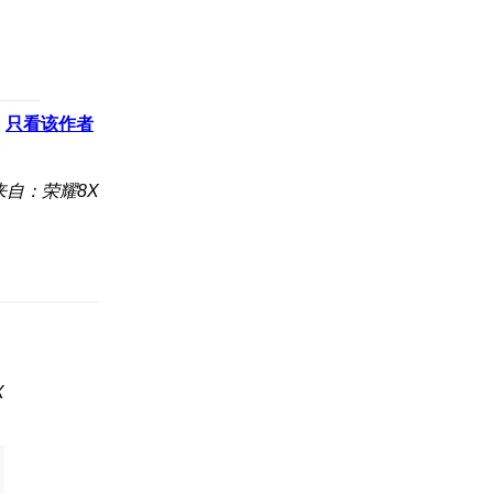
只看该作者
来自：荣耀8X
X