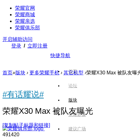
荣耀官网
荣耀商城
荣耀亲选
荣耀俱乐部
开启辅助访问
登录
/
立即注册
快捷导航
首页
首页
»
版块
›
更多荣耀手机
›
其它机型
›
荣耀X30 Max 被队友曝
论坛
#有话耀说#
版块
荣耀X30 Max 被队友曝光
荣耀影像
[复制帖子标题和链接]
建议广场
4914
20