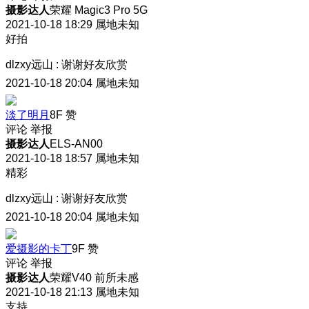
摄影达人
荣耀 Magic3 Pro 5G
2021-10-18 18:29
属地未知
好拍
dlzxy远山
:
谢谢好友欣赏
2021-10-18 20:04
属地未知
淡了明月
8F
赞
评论
举报
摄影达人
ELS-AN00
2021-10-18 18:57
属地未知
精彩
dlzxy远山
:
谢谢好友欣赏
2021-10-18 20:04
属地未知
爱摄影的卡丁
9F
赞
评论
举报
摄影达人
荣耀V40 前所未感
2021-10-18 21:13
属地未知
支持