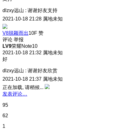
dlzxy远山
:
谢谢好友支持
2021-10-18 21:28
属地未知
V8脱颖而出
10F
赞
评论
举报
LV9
荣耀Note10
2021-10-18 21:32
属地未知
好
dlzxy远山
:
谢谢好友欣赏
2021-10-18 21:37
属地未知
正在加载, 请稍候...
发表评论…
95
62
1