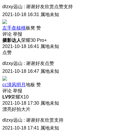
dlzxy远山
:
谢谢好友欣赏点赞支持
2021-10-18 16:31
属地未知
左手盘核桃
板凳
赞
评论
举报
摄影达人
荣耀30 Pro+
2021-10-18 16:41
属地未知
点赞
dlzxy远山
:
谢谢好友点赞
2021-10-18 16:47
属地未知
cc清风明月
地板
赞
评论
举报
LV9
荣耀X10
2021-10-18 17:30
属地未知
漂亮好拍大片
dlzxy远山
:
谢谢好友欣赏支持
2021-10-18 17:41
属地未知