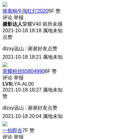
骑着蜗牛闯红灯2020
5F
赞
评论
举报
摄影达人
荣耀V40 前所未感
2021-10-18 18:18
属地未知
点赞
dlzxy远山
:
谢谢好友点赞
2021-10-18 18:21
属地未知
荣耀粉丝65804990
6F
赞
评论
举报
LV8
LYA-AL00
2021-10-18 18:27
属地未知
赞
dlzxy远山
:
谢谢好友点赞
2021-10-18 20:04
属地未知
一拍即合
7F
赞
评论
举报