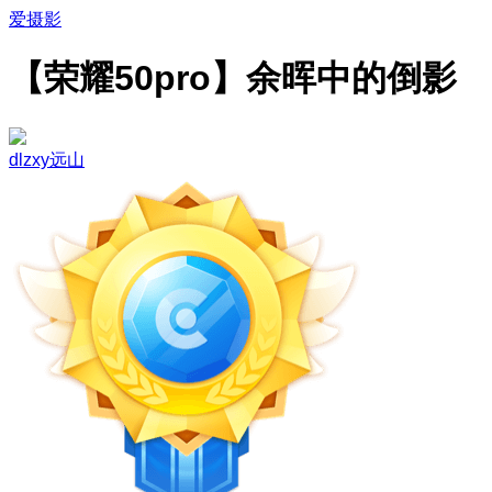
爱摄影
【荣耀50pro】余晖中的倒影
dlzxy远山