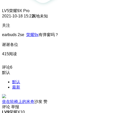
LV5
荣耀9X Pro
2021-10-18 15:22
属地未知
关注
earbuds 2se
荣耀9x
有弹窗吗？
谢谢各位
415阅读
评论
6
默认
默认
最新
坐在轮椅上的米奇
沙发
赞
评论
举报
LV9
荣耀X10