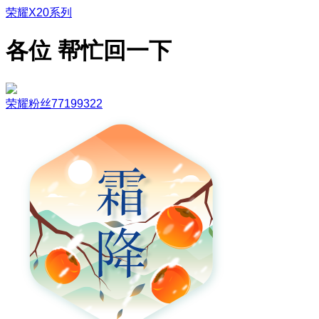
荣耀X20系列
各位 帮忙回一下
荣耀粉丝77199322