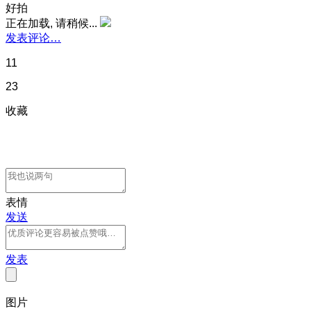
好拍
正在加载, 请稍候...
发表评论…
11
23
收藏
表情
发送
发表
图片