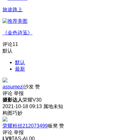
旅途路上
《金色诗笺》
评论
11
默认
默认
最新
assumezj
沙发
赞
评论
举报
摄影达人
荣耀V30
2021-10-18 09:13
属地未知
构图巧妙
荣耀粉丝212073499
板凳
赞
评论
举报
LV9
TAS-AL00