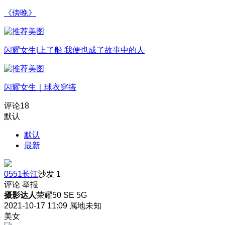
《傍晚》
闪耀女生|上了船 我便也成了故事中的人
闪耀女生｜球衣穿搭
评论
18
默认
默认
最新
0551长江
沙发
1
评论
举报
摄影达人
荣耀50 SE 5G
2021-10-17 11:09
属地未知
美女