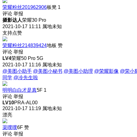
荣耀粉丝201962906
板凳
1
评论
举报
摄影达人
荣耀30 Pro
2021-10-17 11:11
属地未知
支持点赞
荣耀粉丝214839424
地板
赞
评论
举报
LV4
荣耀50 Pro 5G
2021-10-17 11:16
属地未知
@美图小助手
@美图小秘书
@美图小助理
@荣耀影像
@荣小
同学
@冷先生啦
明明白白才是真
5F
1
评论
举报
LV10
PRA-AL00
2021-10-17 11:19
属地未知
漂亮
渠噗噗
6F
赞
评论
举报