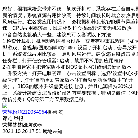
您好，很抱歉给您带来不便，初次开机时，系统存在后台自动
新的情况，系统资源占用比较高，持续时间较长时就会发热启
风扇运行。在各类应用情况下，会根据机器负载智能调节风扇
速，CPU占用率较高，风扇相对也会提高转速来为机器散热，
声音自然也就稍大一些。建议您可以尝试以下方法：
1.检查计算机开机启动程序是否过多，或者有些重载程序（如
型游戏、音视频/图形编辑软件等）设置了开机启动，会导致开
机时系统资源占用比较高，启动风扇运行。建议您右键点击桌
任务栏，打开任务管理器>启动，禁用不常用的应用程序。
2.在电脑管家里把管家版本和BIOS版本均升级到最新的版本
（升级方法：打开电脑管家，点击设置图标，选择“设置中心>
级管理”，打开“自动更新管家版本”和“自动更新驱动版本”的开
关）。BIOS的版本升级需要连接电源，并且电源保持30%以
上。系统升级建议您备份好设备内重要数据，特别是微信（包
微信分身）QQ等第三方应用数据迁移。
荣耀粉丝212064954
板凳
赞
评论
举报
荣耀答答团
浏览器
2021-10-20 17:51
属地未知