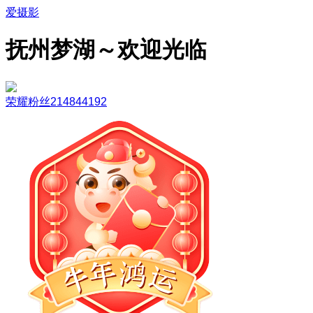
爱摄影
抚州梦湖～欢迎光临
荣耀粉丝214844192