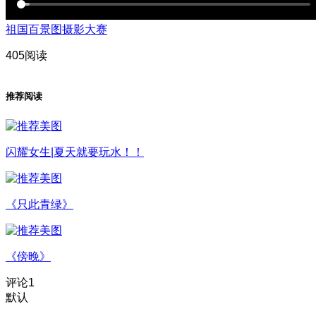
祖国百景图摄影大赛
405阅读
推荐阅读
闪耀女生|夏天就要玩水！！
《只此青绿》
《傍晚》
评论
1
默认