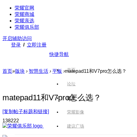
荣耀官网
荣耀商城
荣耀亲选
荣耀俱乐部
开启辅助访问
登录
/
立即注册
快捷导航
首页
首页
»
版块
›
智慧生活
›
平板
›
matepad11和V7pro怎么选？
论坛
matepad11和V7pro怎么选？
版块
[复制帖子标题和链接]
荣耀影像
1382
22
建议广场