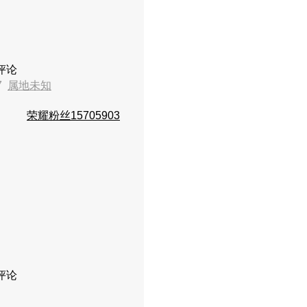
评论
17
属地未知
荣耀粉丝15705903
评论