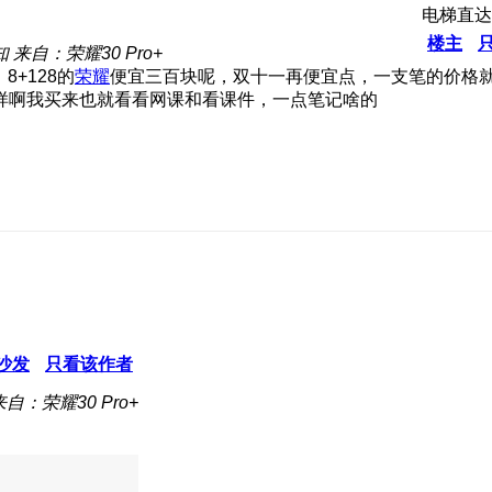
电梯直达
楼主
知
来自：荣耀30 Pro+
8+128的
荣耀
便宜三百块呢，双十一再便宜点，一支笔的价格
样啊
我买来也就看看网课和看课件，一点笔记啥的
沙发
只看该作者
来自：荣耀30 Pro+