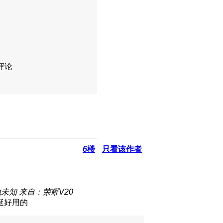
评论
6
楼
只看该作者
地未知
来自：荣耀V20
挺好用的