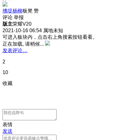
拂堤杨柳
板凳
赞
评论
举报
版主
荣耀V20
2021-10-16 06:54
属地未知
可进入板块内，点击右上角搜索按钮看看。
正在加载, 请稍候...
发表评论…
2
10
收藏
表情
发送