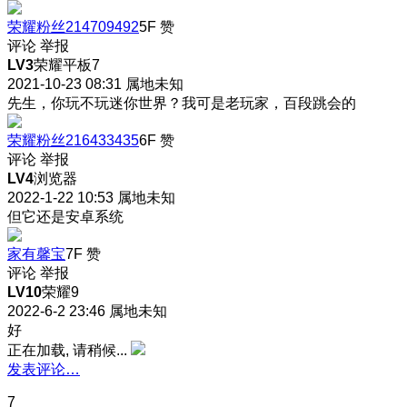
荣耀粉丝214709492
5F
赞
评论
举报
LV3
荣耀平板7
2021-10-23 08:31
属地未知
先生，你玩不玩迷你世界？我可是老玩家，百段跳会的
荣耀粉丝216433435
6F
赞
评论
举报
LV4
浏览器
2022-1-22 10:53
属地未知
但它还是安卓系统
家有馨宝
7F
赞
评论
举报
LV10
荣耀9
2022-6-2 23:46
属地未知
好
正在加载, 请稍候...
发表评论…
7