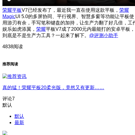
荣耀平板
V7已经发布了，最近我一直在使用这款平板，
荣耀
Magic
UI 5.0的多屏协同、平行视界、智慧多窗等功能让平板使
用游刃有余，手写笔和键盘的加持，让生产力翻了好几倍，工
娱乐如虎添翼，
荣耀
平板V7成了2000元内最能打的安卓平板，
到底是不是生产力工具？一起来了解下。
@评测小助手
4838阅读
推荐阅读
真的猛！荣耀平板20柔光版，竟然又有更新……
评论
7
默认
默认
最新