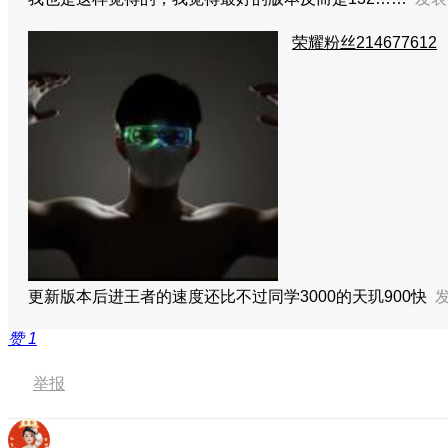
荣耀粉丝214677612
更新版本后进王者的速度还比不过同学3000的天玑900快
发
赞
1
举报