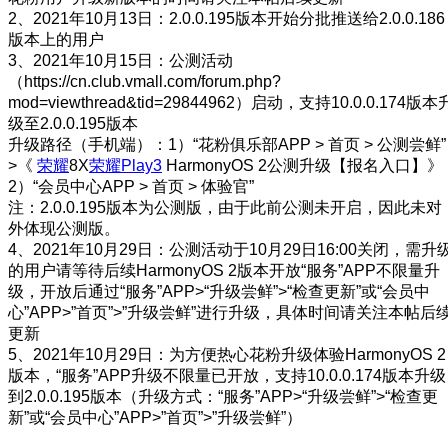
2、2021年10月13日：2.0.0.195版本开始分批推送给2.0.0.186
版本上的用户
3、2021年10月15日：公测活动
（https://cn.club.vmall.com/forum.php?
mod=viewthread&tid=29844962）启动，支持10.0.0.174版本
级至2.0.0.195版本
升级路径（手机端）：1）“花粉俱乐部APP > 首页 > 公测尝鲜”
>《
荣耀
8X
荣耀Play3
HarmonyOS 2公测升级【报名入口】》
2）“会员中心APP > 首页 > 体验官”
注：2.0.0.195版本为公测版，由于此前公测未开启，因此未对
外体现公测版。
4、2021年10月29日：公测活动于10月29日16:00关闭，需升
的用户请等待后续HarmonyOS 2版本开放“服务”APP不限量升
级，开放后通过“服务”APP>“升级尝鲜”>“检查更新”或“会员中
心”APP>”首页”>”升级尝鲜”进行升级，具体时间请关注本帖后
更新
5、2021年10月29日：为方便热心花粉升级体验HarmonyOS 2
版本，“服务”APP升级不限量已开放，支持10.0.0.174版本升级
到2.0.0.195版本（升级方式：“服务”APP>“升级尝鲜”>“检查更
新”或“会员中心”APP>”首页”>”升级尝鲜”）