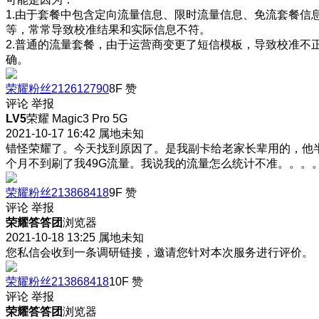
1.由于套餐中包含定向流量信息、限时流量信息、免流套餐信
等，常常导致校准结果和实际信息不符。
2.普通的流量套餐，由于运营商变更了短信模板，导致校准不
确。
荣耀粉丝212612790
8F
赞
评论
举报
LV5
荣耀 Magic3 Pro 5G
2021-10-17 16:42
属地未知
错怪荣耀了。今天找到原因了。是我副卡给老家长辈用的，他
个月不到刷了我49G流量。我说我的流量怎么统计不准。。。
荣耀粉丝213868418
9F
赞
评论
举报
荣耀答答团
浏览器
2021-10-18 13:25
属地未知
您私信会收到一条调研链接，邀请您针对本次服务进行评价。
荣耀粉丝213868418
10F
赞
评论
举报
荣耀答答团
浏览器