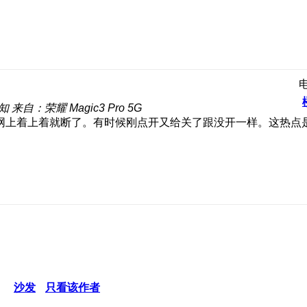
知
来自：荣耀 Magic3 Pro 5G
网上着上着就断了。有时候刚点开又给关了跟没开一样。这热点
沙发
只看该作者