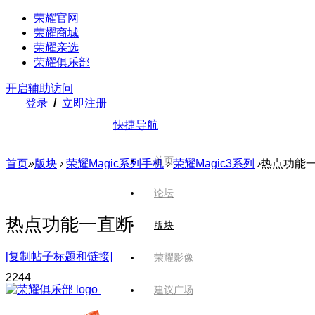
荣耀官网
荣耀商城
荣耀亲选
荣耀俱乐部
开启辅助访问
登录
/
立即注册
快捷导航
首页
首页
»
版块
›
荣耀Magic系列手机
›
荣耀Magic3系列
›
热点功能
论坛
热点功能一直断
版块
[复制帖子标题和链接]
荣耀影像
224
4
建议广场