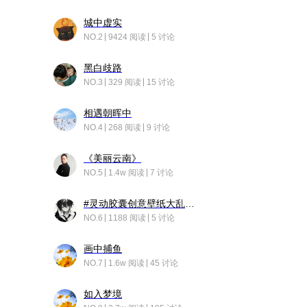
城中虚实
NO.2
9424 阅读
5 讨论
黑白歧路
NO.3
329 阅读
15 讨论
相遇朝晖中
NO.4
268 阅读
9 讨论
《美丽云南》
NO.5
1.4w 阅读
7 讨论
#灵动胶囊创意壁纸大乱斗#脑洞不限形式，灵感不分边界，体验追赛的快乐！
NO.6
1188 阅读
5 讨论
画中捕鱼
NO.7
1.6w 阅读
45 讨论
如入梦境