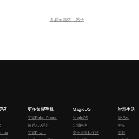
查看全部热门帖子
N系列
更多荣耀手机
MagicOS
智慧生活
荣耀Robot Phone
MagicOS
笔记本
RT
荣耀X80系列
公测内测
平板
urbo
荣耀Power
安全与隐私保护
穿戴