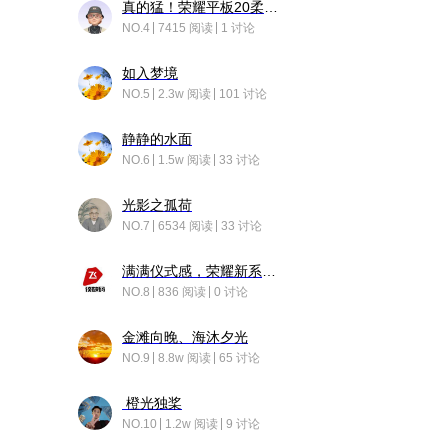
真的猛！荣耀平板20柔光版，竟然又有更新……
NO.4
7415 阅读
1 讨论
如入梦境
NO.5
2.3w 阅读
101 讨论
静静的水面
NO.6
1.5w 阅读
33 讨论
光影之孤荷
NO.7
6534 阅读
33 讨论
满满仪式感，荣耀新系统增加了个升级故事
NO.8
836 阅读
0 讨论
金滩向晚、海沐夕光
NO.9
8.8w 阅读
65 讨论
橙光独桨
NO.10
1.2w 阅读
9 讨论