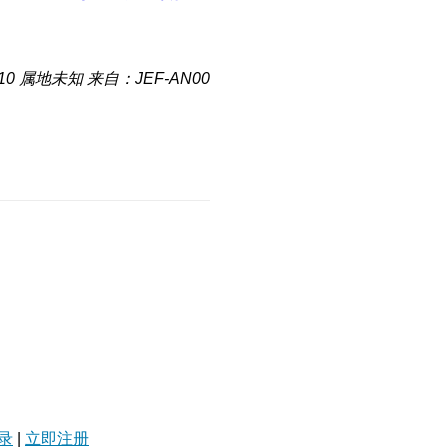
10
属地未知
来自：JEF-AN00
录
|
立即注册