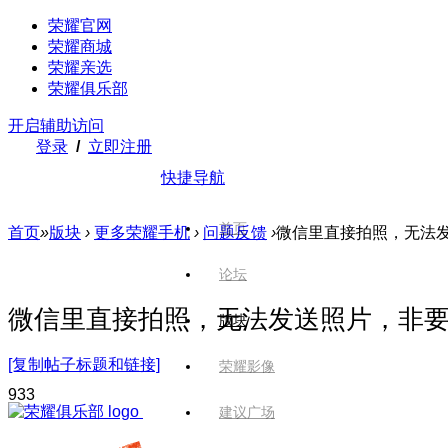
荣耀官网
荣耀商城
荣耀亲选
荣耀俱乐部
开启辅助访问
登录
/
立即注册
快捷导航
首页
首页
»
版块
›
更多荣耀手机
›
问题反馈
›
微信里直接拍照，无法发
论坛
微信里直接拍照，无法发送照片，非
版块
[复制帖子标题和链接]
荣耀影像
93
3
建议广场