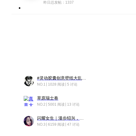
昨日总发帖：1337
#灵动胶囊创意壁纸大乱斗#脑洞不限形式，灵感不分边界，体验追赛的快乐！
NO.1
1028 阅读
5 讨论
草原瑞士卷
NO.2
5001 阅读
13 讨论
闪耀女生｜漫步绍兴，寻找藏在老街的江南温柔
NO.3
6159 阅读
47 讨论