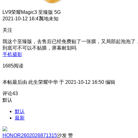
LV9
荣耀Magic3 至臻版 5G
2021-10-12 16:47
属地未知
关注
我这个至臻版，去售后已经免费贴了一张膜，又局部起泡泡了
到底可不可以不贴膜，屏幕耐划吗
手机摄影
1685阅读
本帖最后由 此生荣耀中华 于 2021-10-12 16:50 编辑
评论
43
默认
默认
最新
HONOR2602026871315
沙发
赞