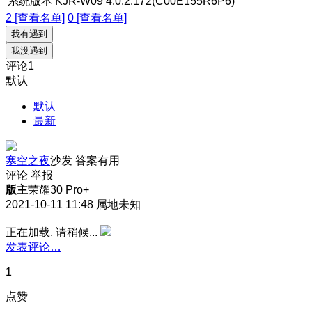
系统版本
KJR-W09 4.0.2.172(C00E155R6P6)
2 [查看名单]
0 [查看名单]
我有遇到
我没遇到
评论
1
默认
默认
最新
寒空之夜
沙发
答案有用
评论
举报
版主
荣耀30 Pro+
2021-10-11 11:48
属地未知
正在加载, 请稍候...
发表评论…
1
点赞