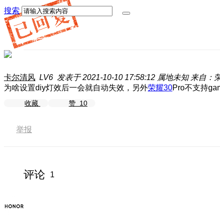
搜索
卡尔清风
LV6
发表于 2021-10-10 17:58:12
属地未知
来自：荣耀
为啥设置diy灯效后一会就自动失效，另外
荣耀30
Pro不支持gam
收藏
赞
10
举报
评论
1