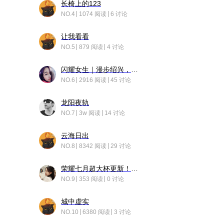
长椅上的123
NO.4
1074 阅读
6 讨论
让我看看
NO.5
879 阅读
4 讨论
闪耀女生｜漫步绍兴，寻找藏在老街的江南温柔
NO.6
2916 阅读
45 讨论
龙阳夜轨
NO.7
3w 阅读
14 讨论
云海日出
NO.8
8342 阅读
29 讨论
荣耀七月超大杯更新！后台堆叠动画太丝滑！
NO.9
353 阅读
0 讨论
城中虚实
NO.10
6380 阅读
3 讨论