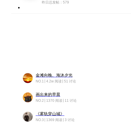
昨日总发帖：579
金滩向晚、海沐夕光
NO.1
4.2w 阅读
51 讨论
画出来的早晨
NO.2
1370 阅读
11 讨论
《雾轨穿山城》
NO.3
1369 阅读
3 讨论