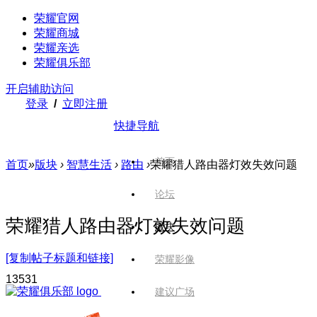
荣耀官网
荣耀商城
荣耀亲选
荣耀俱乐部
开启辅助访问
登录
/
立即注册
快捷导航
首页
首页
»
版块
›
智慧生活
›
路由
›
荣耀猎人路由器灯效失效问题
论坛
荣耀猎人路由器灯效失效问题
版块
[复制帖子标题和链接]
荣耀影像
1353
1
建议广场