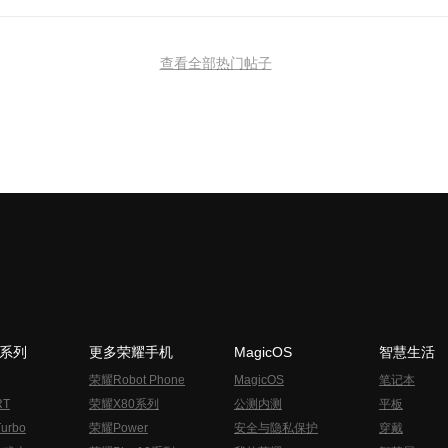
查看全部热门帖子
N系列
更多荣耀手机
MagicOS
智慧生活
荣耀Robot Phone
MagicOS
笔记本
RT
荣耀X80系列
公测内测
平板
urbo
荣耀Power
安全与隐私保护
穿戴