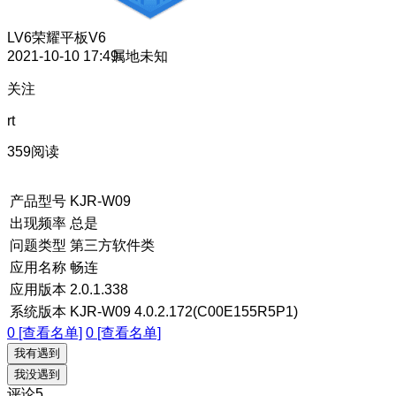
LV6
荣耀平板V6
2021-10-10 17:49
属地未知
关注
rt
359阅读
产品型号
KJR-W09
出现频率
总是
问题类型
第三方软件类
应用名称
畅连
应用版本
2.0.1.338
系统版本
KJR-W09 4.0.2.172(C00E155R5P1)
0 [查看名单]
0 [查看名单]
我有遇到
我没遇到
评论
5