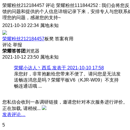
荣耀粉丝212184457
评论
荣耀粉丝111844252
:
我们会将您反
馈的问题和提供的个人信息详细记录下来，安排专人与您联系
理您的问题，感谢您的支持~
2021-10-10 22:34
属地未知
荣耀粉丝212184457
板凳
答案有用
评论
举报
荣耀答答团
浏览器
2021-10-12 23:50
属地未知
荣耀小达人丶西瓜 发表于 2021-10-10 17:58
亲您好，非常抱歉给您带来不便了。请问您是无法发
送畅连消息是吗？荣耀平板V6（KJR-W09）不支持
畅连通话哦 ...
您私信会收到一条调研链接，邀请您针对本次服务进行评价。
正在加载, 请稍候...
发表评论…
5