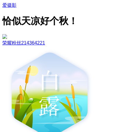
爱摄影
恰似天凉好个秋！
荣耀粉丝214364221