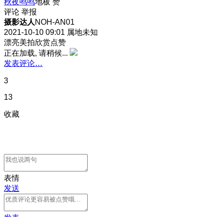
秋夜鸣鸣
地板
赞
评论
举报
摄影达人
NOH-AN01
2021-10-10 09:01
属地未知
漂亮美拍欣赏点赞
正在加载, 请稍候...
发表评论…
3
13
收藏
表情
发送