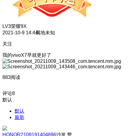
LV3
荣耀9X
2021-10-9 14:44
属地未知
关注
我的vivoX7早就更好了
883阅读
评论
8
默认
默认
最新
HONOR2109191404896
沙发
赞