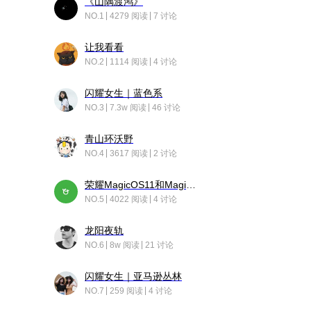
《山隅渡鸿》
NO.1
4279 阅读
7 讨论
让我看看
NO.2
1114 阅读
4 讨论
闪耀女生｜蓝色系
NO.3
7.3w 阅读
46 讨论
青山环沃野
NO.4
3617 阅读
2 讨论
荣耀MagicOS11和Magic10之间直观的区别是啥呢？
NO.5
4022 阅读
4 讨论
龙阳夜轨
NO.6
8w 阅读
21 讨论
闪耀女生｜亚马逊丛林
NO.7
259 阅读
4 讨论