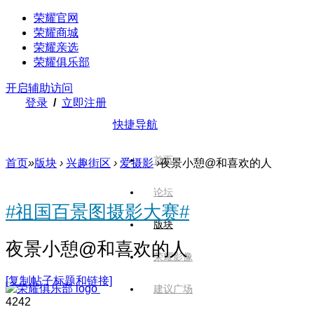
荣耀官网
荣耀商城
荣耀亲选
荣耀俱乐部
开启辅助访问
登录
/
立即注册
快捷导航
首页
首页
»
版块
›
兴趣街区
›
爱摄影
›
夜景小憩@和喜欢的人
论坛
#祖国百景图摄影大赛#
版块
夜景小憩@和喜欢的人
荣耀影像
[复制帖子标题和链接]
建议广场
424
2